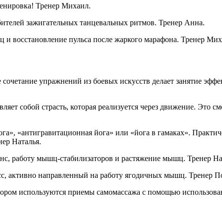
ренировка! Тренер Михаил.
ителей зажигательных танцевальных ритмов. Тренер Анна.
шц и восстановление пульса после жаркого марафона. Тренер Мих
 сочетание упражнений из боевых искусств делает занятие эффек
авляет собой страсть, которая реализуется через движение. Это
ога», «антигравитационная йога» или «йога в гамаках». Практи
нер Наталья.
анс, работу мышц-стабилизаторов и растяжение мышц. Тренер На
с, активно направленный на работу ягодичных мышц. Тренер П
тором используются приемы самомассажа с помощью использова