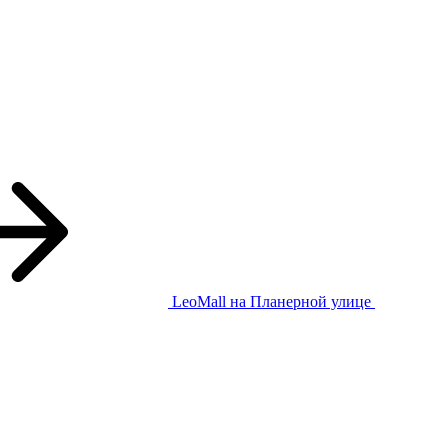
LeoMall
на Планерной улице