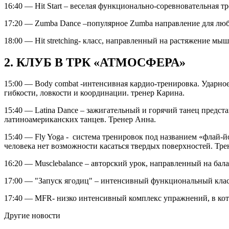
16:40 — Hit Start – веселая функционально-соревновательная т
17:20 — Zumba Dance –популярное Zumba направление для люб
18:00 — Hit stretching- класс, направленный на растяжение мы
2. КЛУБ В ТРК «АТМОСФЕРА»
15:00 — Body combat -интенсивная кардио-тренировка. Ударное
гибкости, ловкости и координации. тренер Карина.
15:40 — Latina Dance – зажигательный и горячий танец предст
латиноамериканских танцев. Тренер Анна.
15:40 — Fly Yoga - система тренировок под названием «флай-й
человека нет возможности касаться твердых поверхностей. Тре
16:20 — Musclebalance – авторский урок, направленный на бал
17:00 — "Запуск ягодиц" – интенсивный функциональный клас
17:40 — MFR- низко интенсивный комплекс упражнений, в ко
Другие новости