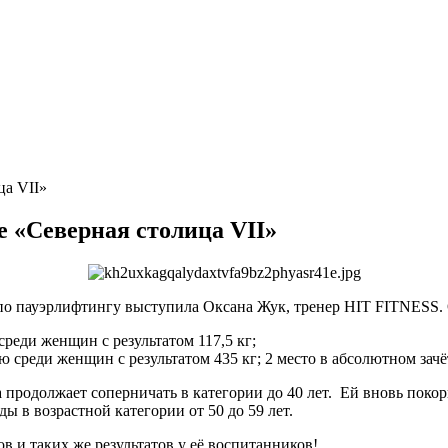
ца VII»
е «Северная столица VII»
по пауэрлифтингу выступила Оксана Жук, тренер HIT FITNESS. О
среди женщин с результатом 117,5 кг;
ю среди женщин с результатом 435 кг; 2 место в абсолютном зачё
а продолжает соперничать в категории до 40 лет. Ей вновь покор
 в возрастной категории от 50 до 59 лет.
в и таких же результатов у её воспитанников!