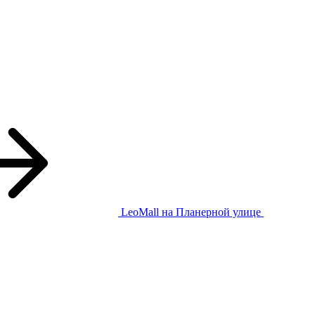
LeoMall
на Планерной улице