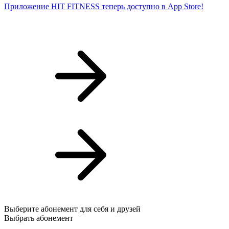
Приложение HIT FITNESS теперь доступно в App Store!
О
Выберите абонемент для себя и друзей
Выбрать абонемент